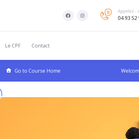
Appelez - 
04 93 52 
Le CPF
Contact
Go to Course Home
Welco