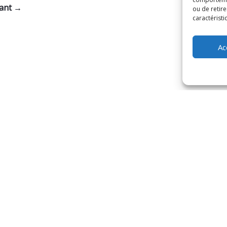
vant →
ou de retire
caractéristi
Ac
Copyright - 2022 - Sun Design - Tous droits réservés.