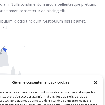
sed diam. Nulla condimentum arcu a pellentesque pretium.
sit amet, consectetur adipiscing elit.
bulum id odio tincidunt, vestibulum nisi sit amet,
 est.
Gérer le consentement aux cookies
les meilleures expériences, nous utilisons des technologies telles que les
int trouvé
r stocker et/ou accéder aux informations des appareils. Le fait de
 ces technologies nous permettra de traiter des données telles que le
 de navigation ou les ID uniques sur ce site. Le fait de ne pas consentir