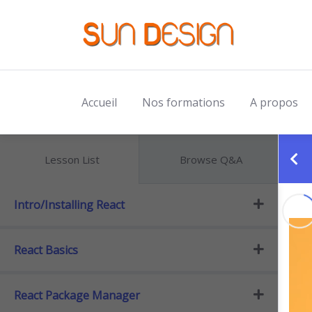
Accueil
Nos formations
A propos
Lesson List
Browse Q&A
Intro/Installing React
React Basics
React Package Manager