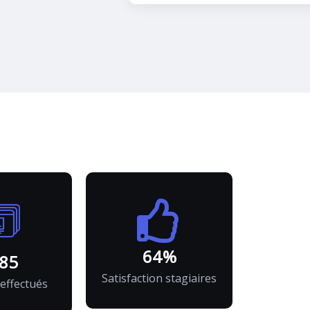
85
%
299
Satisfaction stagiaires
 effectués