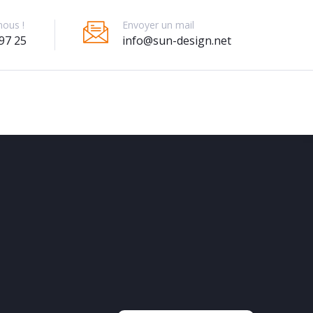
Envoyer un mail
nous !
info@sun-design.net
97 25