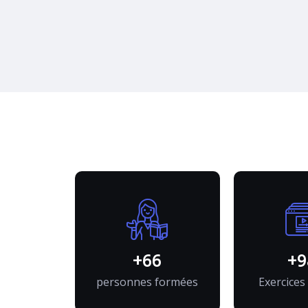
ns
en
+
87
+
1,
personnes formées
Exercices