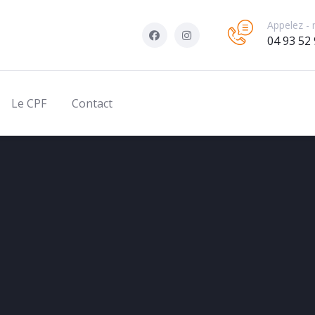
Appelez - 
04 93 52 
Le CPF
Contact