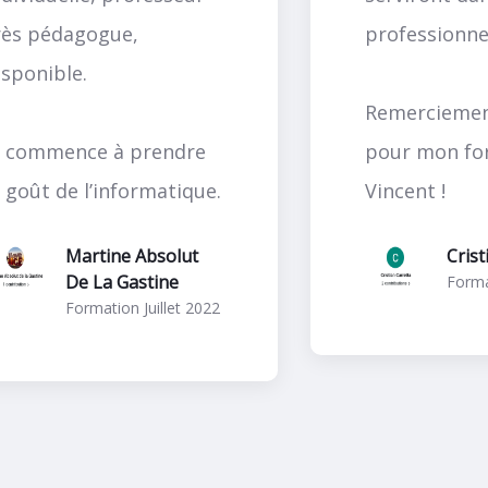
rès pédagogue,
professionnel
isponible.
Remerciemen
e commence à prendre
pour mon fo
e goût de l’informatique.
Vincent !
Martine Absolut
Crist
De La Gastine
Forma
Formation Juillet 2022