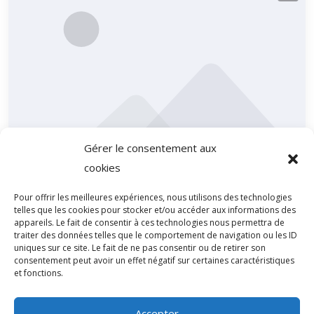
Gérer le consentement aux
A
cookies
0
Admin_CPF
Pour offrir les meilleures expériences, nous utilisons des technologies
telles que les cookies pour stocker et/ou accéder aux informations des
PHOTOSHOP en Cours individuel = »1 Formateur
appareils. Le fait de consentir à ces technologies nous permettra de
pour 1 Apprenant, 100% en Présentiel «
traiter des données telles que le comportement de navigation ou les ID
uniques sur ce site. Le fait de ne pas consentir ou de retirer son
Free
consentement peut avoir un effet négatif sur certaines caractéristiques
et fonctions.
Intermédiaire
Accepter