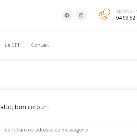
Appelez - 
04 93 52 
Le CPF
Contact
alut, bon retour !