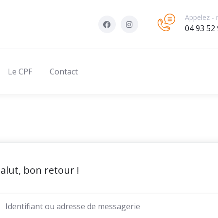
Appelez - 
04 93 52 
Le CPF
Contact
alut, bon retour !