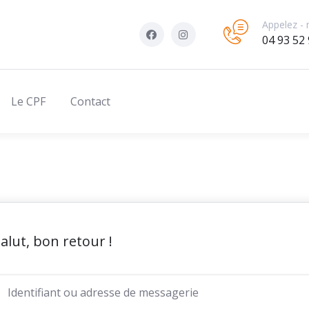
Appelez - 
04 93 52 
Le CPF
Contact
alut, bon retour !